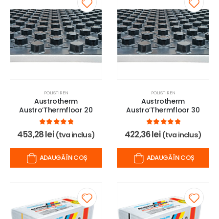
POLISTIREN
POLISTIREN
Austrotherm
Austrotherm
Austro’Thermfloor 20
Austro’Thermfloor 30
0
out of 5
0
out of 5
453,28
lei
422,36
lei
(tva inclus)
(tva inclus)
ADAUGĂ ÎN COȘ
ADAUGĂ ÎN COȘ