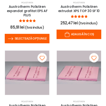
POLISTIREN
POLISTIREN
Austrotherm Polistiren
Austrotherm Polistiren
expandat grafitat EPS AF
extrudat XPS TOP 30 SF 10
PLUS
0
out of 5
252,47
lei
(tva inclus)
0
out of 5
85,91
lei
(tva inclus)
ADAUGĂ ÎN COȘ
SELECTEAZĂ OPȚIUNILE
POLISTIREN
POLISTIREN
Austrotherm Polistiren
Austrotherm Polistiren