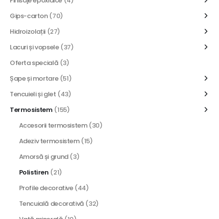
Finisaje epoxidice
(4)
Gips-carton
(70)
Hidroizolații
(27)
Lacuri și vopsele
(37)
Oferta specială
(3)
Șape și mortare
(51)
Tencuieli și glet
(43)
Termosistem
(155)
Accesorii termosistem
(30)
Adeziv termosistem
(15)
Amorsă și grund
(3)
Polistiren
(21)
Profile decorative
(44)
Tencuială decorativă
(32)