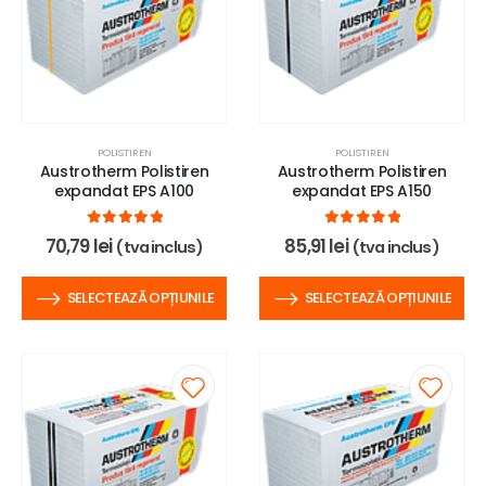
POLISTIREN
POLISTIREN
Austrotherm Polistiren
Austrotherm Polistiren
expandat EPS A100
expandat EPS A150
0
out of 5
0
out of 5
70,79
lei
85,91
lei
(tva inclus)
(tva inclus)
SELECTEAZĂ OPȚIUNILE
SELECTEAZĂ OPȚIUNILE