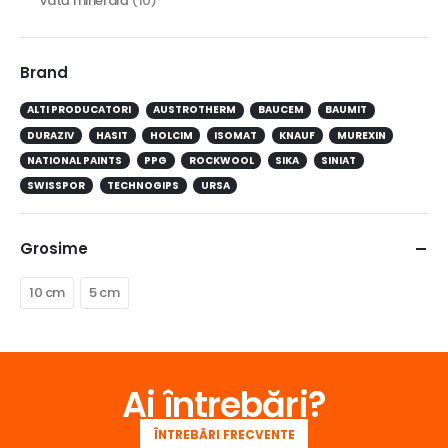
Vată minerală
(10)
Brand
ALTI PRODUCATORI
AUSTROTHERM
BAUCEM
BAUMIT
DURAZIV
HASIT
HOLCIM
ISOMAT
KNAUF
MUREXIN
NATIONAL PAINTS
PPG
ROCKWOOL
SIKA
SINIAT
SWISSPOR
TECHNOGIPS
URSA
Grosime
10 cm
5 cm
Ai întrebări?
ÎNTREBĂRI FRECVENTE