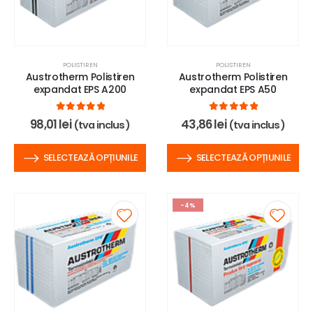
POLISTIREN
POLISTIREN
Austrotherm Polistiren
Austrotherm Polistiren
expandat EPS A200
expandat EPS A50
0
out of 5
0
out of 5
98,01
lei
43,86
lei
(tva inclus)
(tva inclus)
SELECTEAZĂ OPȚIUNILE
SELECTEAZĂ OPȚIUNILE
-4%