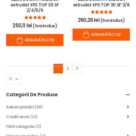
extrudat XPS TOP 30 SF
extrudat XPS TOP 30 SF 3/8
2/4/5/6
0
out of 5
260,26
lei
(tva inclus)
0
out of 5
250,11
lei
(tva inclus)
ADAUGĂ ÎN COȘ
ADAUGĂ ÎN COȘ
1
2
Categorii De Produse
Adezivi placări
(38)
Cladiri vechi
(10)
Fără categorie
(0)