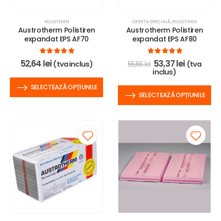
POLISTIREN
OFERTA SPECIALĂ
,
POLISTIREN
Austrotherm Polistiren
Austrotherm Polistiren
expandat EPS AF70
expandat EPS AF80
0
out of 5
0
out of 5
52,64
lei
53,37
lei
(tva inclus)
(tva
55,66
lei
inclus)
SELECTEAZĂ OPȚIUNILE
SELECTEAZĂ OPȚIUNILE