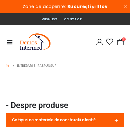
Zone de acoperire:
București și Ilfov
WISHLIST
CONTACT
0
ÎNTREBĂRI SI RĂSPUNSURI
- Despre produse
Ce tipuri de materiale de constructii oferiti?