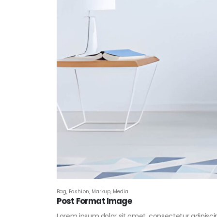
Bag
,
Fashion
,
Markup
,
Media
Post Format Image
Lorem ipsum dolor sit amet, consectetur adipiscing