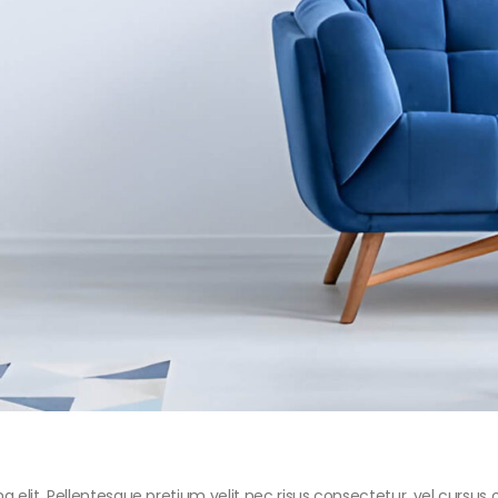
 elit. Pellentesque pretium velit nec risus consectetur, vel cursus