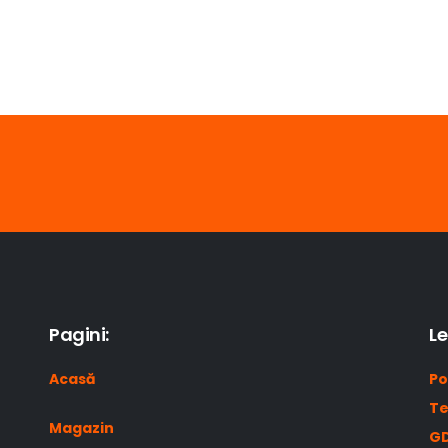
Pagini:
Le
Acasă
Po
Te
Magazin
GD