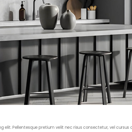
 elit. Pellentesque pretium velit nec risus consectetur, vel cursus