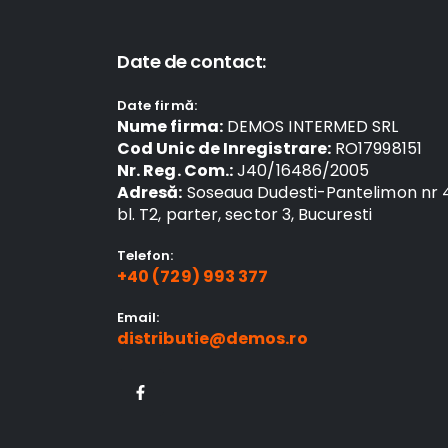
Date de contact:
Date firmă:
Nume firma:
DEMOS INTERMED SRL
Cod Unic de Inregistrare:
RO17998151
Nr. Reg. Com.:
J40/16486/2005
Adresă:
Soseaua Dudesti-Pantelimon nr 
bl. T2, parter, sector 3, Bucuresti
Telefon:
+40 (729) 993 377
Email:
distributie@demos.ro