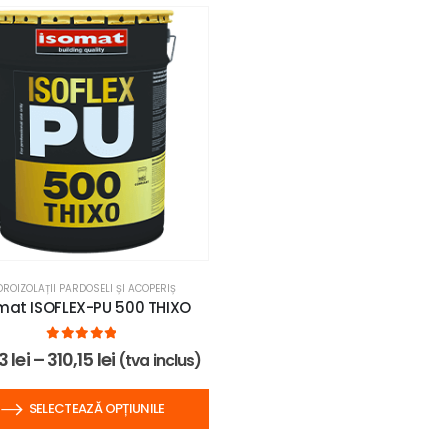
DROIZOLAȚII PARDOSELI ȘI ACOPERIȘ
mat ISOFLEX-PU 500 THIXO
0
out of 5
03
lei
–
310,15
lei
(tva inclus)
SELECTEAZĂ OPȚIUNILE