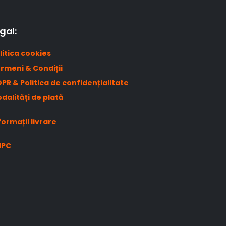
gal:
litica cookies
rmeni & Condiții
PR & Politica de confidențialitate
dalități de plată
formații livrare
NPC