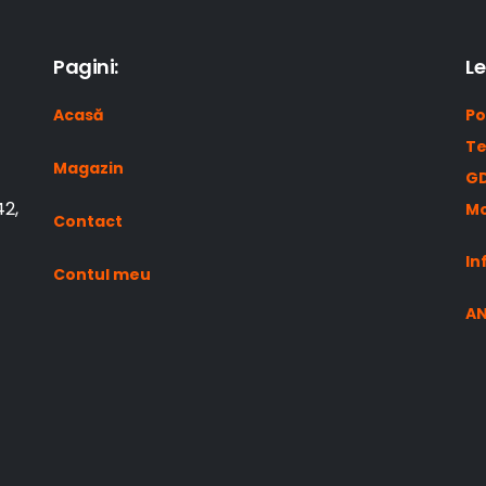
Pagini:
Le
Acasă
Po
Te
Magazin
GD
42,
Mo
Contact
In
Contul meu
A