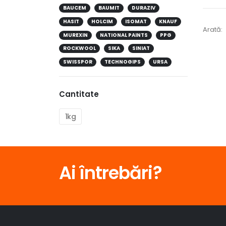
BAUCEM
BAUMIT
DURAZIV
HASIT
HOLCIM
ISOMAT
KNAUF
Arată:
MUREXIN
NATIONAL PAINTS
PPG
ROCKWOOL
SIKA
SINIAT
SWISSPOR
TECHNOGIPS
URSA
Cantitate
1kg
Ai întrebări?