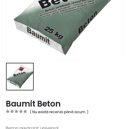
Baumit Beton
( Nu există recenzii până acum. )
0
out of 5
Beton predozat universal