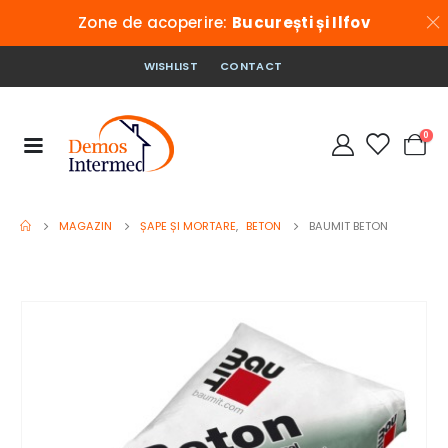
Zone de acoperire:
București și Ilfov
WISHLIST
CONTACT
0
MAGAZIN
ȘAPE ȘI MORTARE
,
BETON
BAUMIT BETON