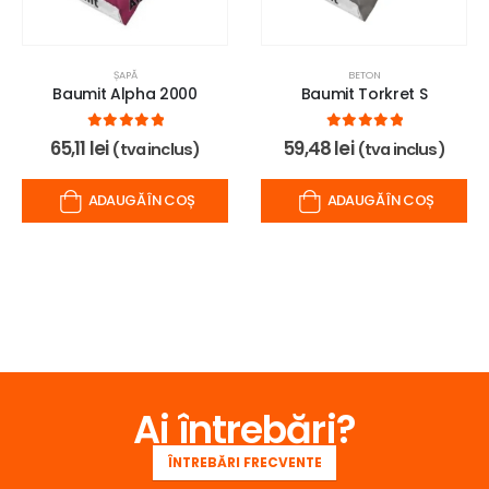
ȘAPĂ
BETON
Baumit Alpha 2000
Baumit Torkret S
0
out of 5
0
out of 5
65,11
lei
59,48
lei
(tva inclus)
(tva inclus)
ADAUGĂ ÎN COȘ
ADAUGĂ ÎN COȘ
Ai întrebări?
ÎNTREBĂRI FRECVENTE