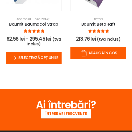
ACCESORII HIDROIZOLAȚII
BETON
Baumit Baumacol Strap
Baumit BetoHaft
0
out of 5
0
out of 5
62,56
lei
–
295,45
lei
213,76
lei
(tva
(tva inclus)
inclus)
ADAUGĂ ÎN COȘ
SELECTEAZĂ OPȚIUNILE
Ai întrebări?
ÎNTREBĂRI FRECVENTE