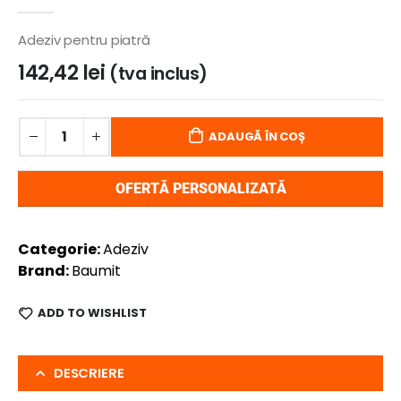
0
out of 5
Adeziv pentru piatră
142,42
lei
(tva inclus)
ADAUGĂ ÎN COȘ
OFERTĂ PERSONALIZATĂ
Categorie:
Adeziv
Brand:
Baumit
ADD TO WISHLIST
DESCRIERE