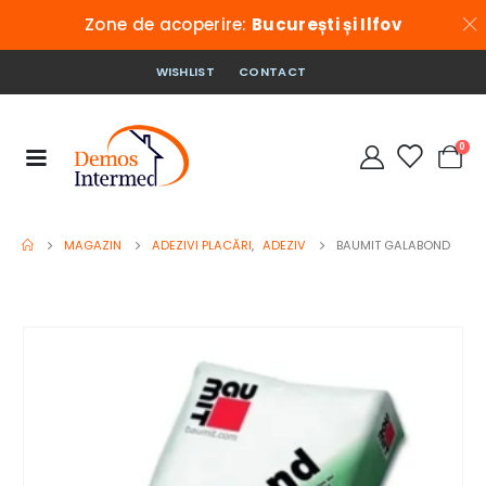
Zone de acoperire:
București și Ilfov
WISHLIST
CONTACT
0
MAGAZIN
ADEZIVI PLACĂRI
,
ADEZIV
BAUMIT GALABOND