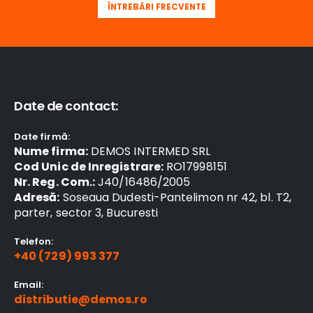
ÎNTREBĂRI FRECVENTE
Date de contact:
Date firmă:
Nume firma:
DEMOS INTERMED SRL
Cod Unic de Inregistrare:
RO17998151
Nr. Reg. Com.:
J40/16486/2005
Adresă:
Soseaua Dudesti-Pantelimon nr 42, bl. T2,
parter, sector 3, Bucuresti
Telefon:
+40 (729) 993 377
Email:
distributie@demos.ro