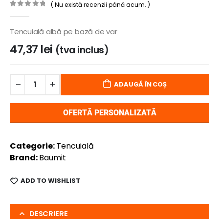
( Nu există recenzii până acum. )
0
out of 5
Tencuială albă pe bază de var
47,37
lei
(tva inclus)
ADAUGĂ ÎN COȘ
OFERTĂ PERSONALIZATĂ
Categorie:
Tencuială
Brand:
Baumit
ADD TO WISHLIST
DESCRIERE