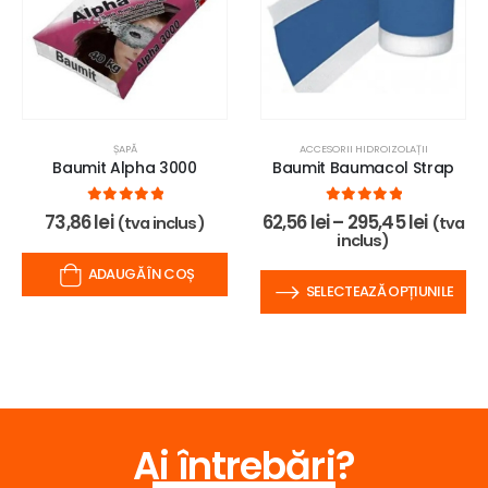
ȘAPĂ
ACCESORII HIDROIZOLAȚII
Baumit Alpha 3000
Baumit Baumacol Strap
0
out of 5
0
out of 5
73,86
lei
62,56
lei
–
295,45
lei
(tva inclus)
(tva
inclus)
ADAUGĂ ÎN COȘ
SELECTEAZĂ OPȚIUNILE
Ai întrebări?