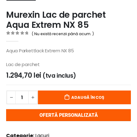
Murexin Lac de parchet
Aqua Extrem NX 85
( Nu există recenzii până acum. )
0
out of 5
Aqua Parkettlack Extrem NX 85
Lac de parchet
1.294,70
lei
(tva inclus)
ADAUGĂ ÎN COȘ
OFERTĂ PERSONALIZATĂ
Categorie:
Lacuri