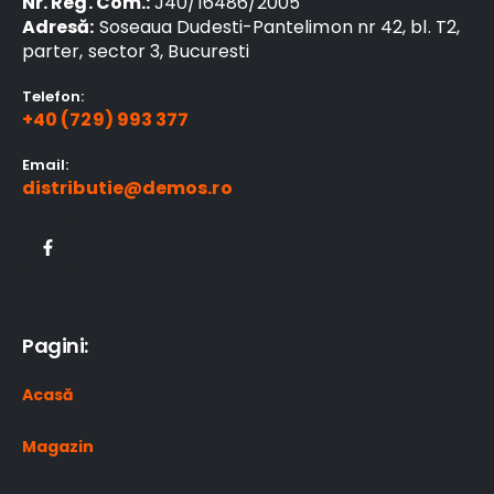
Nr. Reg. Com.:
J40/16486/2005
Adresă:
Soseaua Dudesti-Pantelimon nr 42, bl. T2,
parter, sector 3, Bucuresti
Telefon:
+40 (729) 993 377
Email:
distributie@demos.ro
Pagini:
Acasă
Magazin