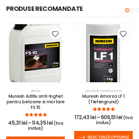
PRODUSE RECOMANDATE
BETON
ACCESORII HIDROIZOLAȚII
Murexin Aditiv anti-inghet
Murexin Amorsa LF 1
pentru betoane si mortare
(Tiefengrund)
FS 10
0
out of 5
172,43
lei
–
606,51
lei
(tva
0
out of 5
45,31
lei
–
114,35
lei
inclus)
(tva
inclus)
SELECTEAZĂ OPȚIUNILE