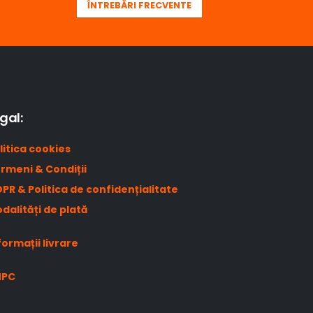
ÎNTREBĂRI FRECVENTE
gal:
litica cookies
rmeni & Condiții
PR & Politica de confidențialitate
dalități de plată
formații livrare
NPC