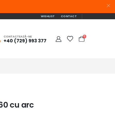
WISHLIST
CONTACT
CONTACTEAZĂ-NE
0
+40 (729) 993 377
60 cu arc