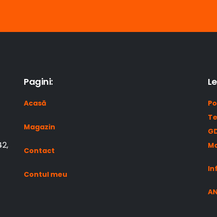
Pagini:
Le
Acasă
Po
Te
Magazin
GD
42,
Mo
Contact
In
Contul meu
A