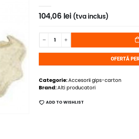
0
out of 5
104,06
lei
(tva inclus)
OFERTĂ PE
Categorie:
Accesorii gips-carton
Brand:
Alti producatori
ADD TO WISHLIST