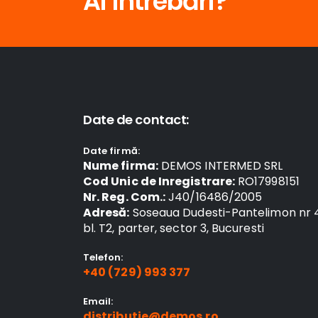
Ai întrebări?
Date de contact:
Date firmă:
Nume firma:
DEMOS INTERMED SRL
Cod Unic de Inregistrare:
RO17998151
Nr. Reg. Com.:
J40/16486/2005
Adresă:
Soseaua Dudesti-Pantelimon nr 
bl. T2, parter, sector 3, Bucuresti
Telefon:
+40 (729) 993 377
Email:
distributie@demos.ro