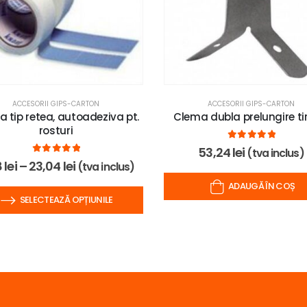
ACCESORII GIPS-CARTON
ACCESORII GIPS-CARTON
 tip retea, autoadeziva pt.
Clema dubla prelungire ti
rosturi
0
out of 5
53,24
lei
(tva inclus)
0
out of 5
8
lei
–
23,04
lei
(tva inclus)
ADAUGĂ ÎN COȘ
SELECTEAZĂ OPȚIUNILE