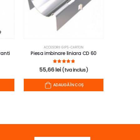
ACCESORII GIPS-CARTON
ACC
ranti
Piesa imbinare liniara CD 60
Profil Sup
0
out of 5
55,66
lei
(tva inclus)
19,
ADAUGĂ ÎN COȘ