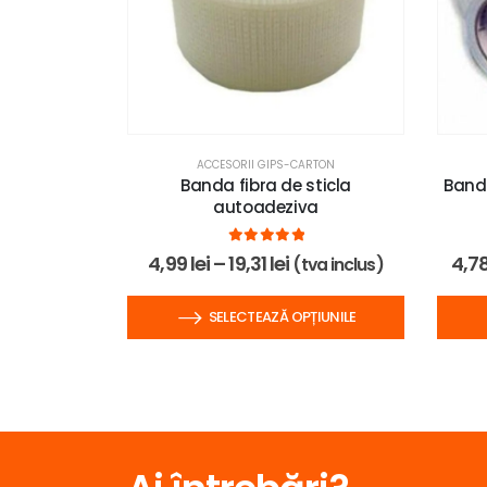
RTON
ACCESORII GIPS-CARTON
lus CW 50 3
Banda fibra de sticla
Banda
autoadeziva
5
0
out of 5
4,99
lei
–
19,31
lei
4,7
clus)
(tva inclus)
 COȘ
SELECTEAZĂ OPȚIUNILE