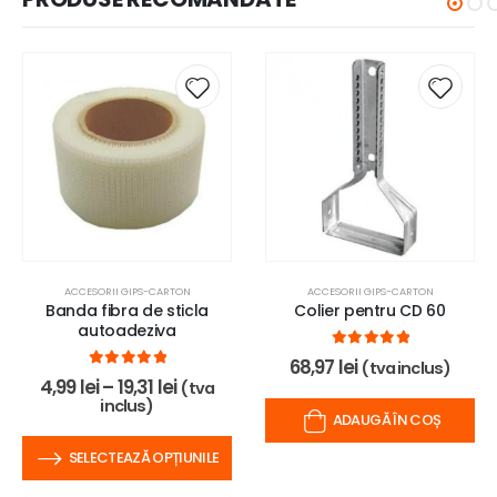
ACCESORII GIPS-CARTON
ACCESORII GIPS-CARTON
Banda fibra de sticla
Colier pentru CD 60
autoadeziva
0
out of 5
68,97
lei
(tva inclus)
0
out of 5
4,99
lei
–
19,31
lei
(tva
inclus)
ADAUGĂ ÎN COȘ
SELECTEAZĂ OPȚIUNILE