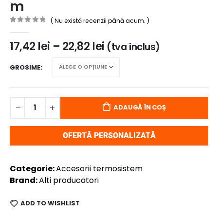
m
( Nu există recenzii până acum. )
0
out of 5
17,42
lei
–
22,82
lei
(tva inclus)
GROSIME
ADAUGĂ ÎN COȘ
OFERTĂ PERSONALIZATĂ
Categorie:
Accesorii termosistem
Brand:
Alti producatori
ADD TO WISHLIST