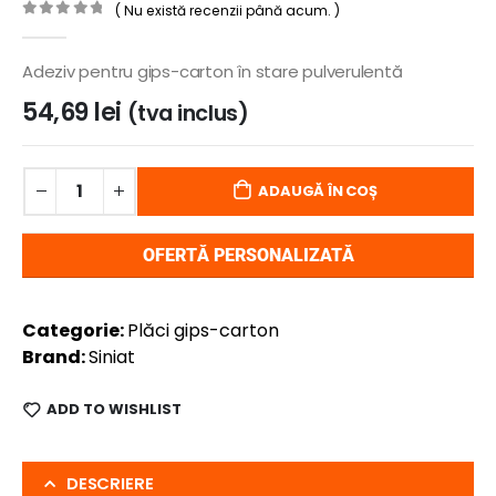
( Nu există recenzii până acum. )
0
out of 5
Adeziv pentru gips-carton în stare pulverulentă
54,69
lei
(tva inclus)
ADAUGĂ ÎN COȘ
OFERTĂ PERSONALIZATĂ
Categorie:
Plăci gips-carton
Brand:
Siniat
ADD TO WISHLIST
DESCRIERE