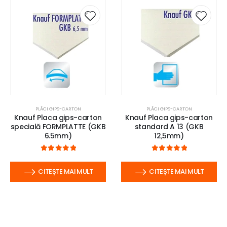
PLĂCI GIPS-CARTON
PLĂCI GIPS-CARTON
Knauf Placa gips-carton
Knauf Placa gips-carton
specială FORMPLATTE (GKB
standard A 13 (GKB
6.5mm)
12,5mm)
0
out of 5
0
out of 5
CITEȘTE MAI MULT
CITEȘTE MAI MULT