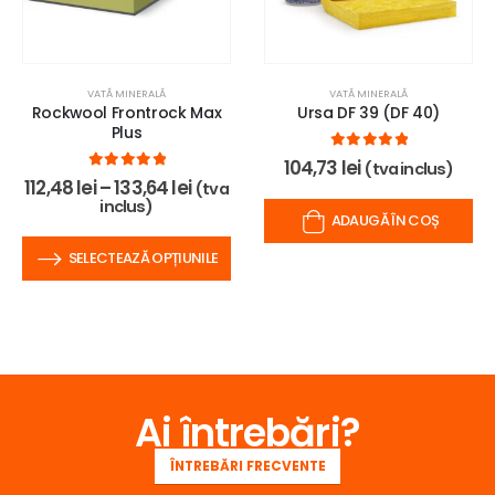
VATĂ MINERALĂ
VATĂ MINERALĂ
Rockwool Frontrock Max
Ursa DF 39 (DF 40)
Plus
0
out of 5
104,73
lei
(tva inclus)
0
out of 5
112,48
lei
–
133,64
lei
(tva
inclus)
ADAUGĂ ÎN COȘ
SELECTEAZĂ OPȚIUNILE
Ai întrebări?
ÎNTREBĂRI FRECVENTE