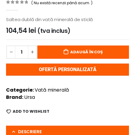
( Nu există recenzii până acum. )
0
out of 5
Saltea dublă din vată minerală de sticlă
104,54
lei
(tva inclus)
ADAUGĂ ÎN COȘ
OFERTĂ PERSONALIZATĂ
Categorie:
Vată minerală
Brand:
Ursa
ADD TO WISHLIST
DESCRIERE