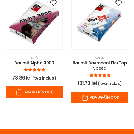
ȘAPĂ
ADEZIV
Baumit Alpha 3000
Baumit Baumacol FlexTop
Speed
0
out of 5
73,86
lei
(tva inclus)
0
out of 5
131,73
lei
(tva inclus)
ADAUGĂ ÎN COȘ
ADAUGĂ ÎN COȘ