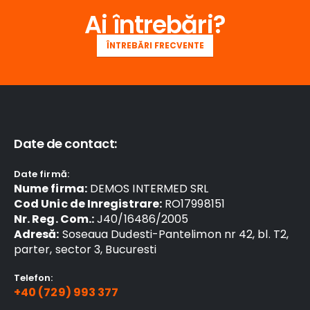
Ai întrebări?
ÎNTREBĂRI FRECVENTE
Date de contact:
Date firmă:
Nume firma:
DEMOS INTERMED SRL
Cod Unic de Inregistrare:
RO17998151
Nr. Reg. Com.:
J40/16486/2005
Adresă:
Soseaua Dudesti-Pantelimon nr 42, bl. T2,
parter, sector 3, Bucuresti
Telefon:
+40 (729) 993 377