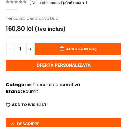
( Nu există recenzii până acum. )
0
out of 5
Tencuială decorativă Duo
160,80
lei
(tva inclus)
ADAUGĂ ÎN COȘ
OFERTĂ PERSONALIZATĂ
Categorie:
Tencuială decorativă
Brand:
Baumit
ADD TO WISHLIST
DESCRIERE