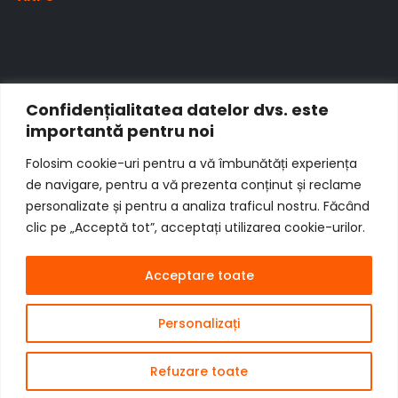
Confidențialitatea datelor dvs. este
importantă pentru noi
Folosim cookie-uri pentru a vă îmbunătăți experiența
de navigare, pentru a vă prezenta conținut și reclame
personalizate și pentru a analiza traficul nostru. Făcând
clic pe „Acceptă tot”, acceptați utilizarea cookie-urilor.
Acceptare toate
Copyright © 2014 - 2024 Demos Intermed S.R.L
Personalizați
Website created by Doctor Weby S.R.L | +40 (750) 422 891
Refuzare toate
Open ch