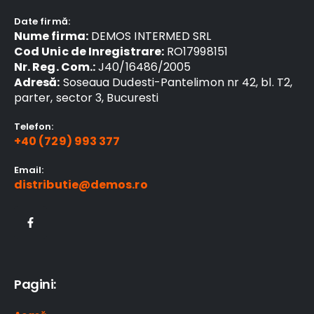
Date firmă:
Nume firma:
DEMOS INTERMED SRL
Cod Unic de Inregistrare:
RO17998151
Nr. Reg. Com.:
J40/16486/2005
Adresă:
Soseaua Dudesti-Pantelimon nr 42, bl. T2,
parter, sector 3, Bucuresti
Telefon:
+40 (729) 993 377
Email:
distributie@demos.ro
Pagini: