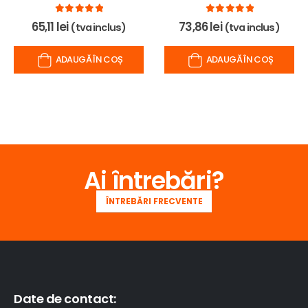
0
out of 5
0
out of 5
65,11
lei
73,86
lei
(tva inclus)
(tva inclus)
ADAUGĂ ÎN COȘ
ADAUGĂ ÎN COȘ
Ai întrebări?
ÎNTREBĂRI FRECVENTE
Date de contact: